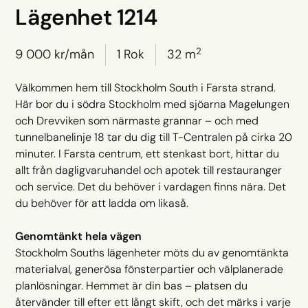
Lägenhet 1214
2
9 000
kr/mån
1 Rok
32 m
Välkommen hem till Stockholm South i Farsta strand.
Här bor du i södra Stockholm med sjöarna Magelungen
och Drevviken som närmaste grannar – och med
tunnelbanelinje 18 tar du dig till T-Centralen på cirka 20
minuter. I Farsta centrum, ett stenkast bort, hittar du
allt från dagligvaruhandel och apotek till restauranger
och service. Det du behöver i vardagen finns nära. Det
du behöver för att ladda om likaså.
Genomtänkt hela vägen
Stockholm Souths lägenheter möts du av genomtänkta
materialval, generösa fönsterpartier och välplanerade
planlösningar. Hemmet är din bas – platsen du
återvänder till efter ett långt skift, och det märks i varje