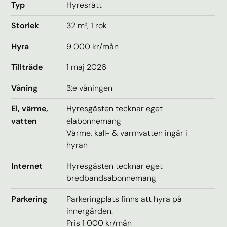
Typ
Hyresrätt
Storlek
32 m², 1 rok
Hyra
9 000
kr/mån
Tillträde
1 maj 2026
Våning
3:e våningen
El, värme,
Hyresgästen tecknar eget
vatten
elabonnemang
Värme, kall- & varmvatten ingår i
hyran
Internet
Hyresgästen tecknar eget
bredbandsabonnemang
Parkering
Parkeringplats finns att hyra på
innergården.
Pris 1 000 kr/mån