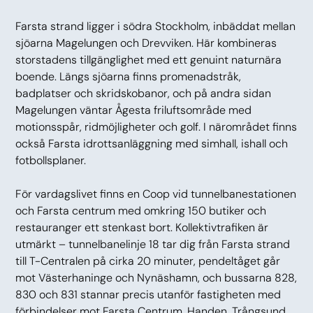
Farsta strand ligger i södra Stockholm, inbäddat mellan
sjöarna Magelungen och Drevviken. Här kombineras
storstadens tillgänglighet med ett genuint naturnära
boende. Längs sjöarna finns promenadstråk,
badplatser och skridskobanor, och på andra sidan
Magelungen väntar Ågesta friluftsområde med
motionsspår, ridmöjligheter och golf. I närområdet finns
också Farsta idrottsanläggning med simhall, ishall och
fotbollsplaner.
För vardagslivet finns en Coop vid tunnelbanestationen
och Farsta centrum med omkring 150 butiker och
restauranger ett stenkast bort. Kollektivtrafiken är
utmärkt – tunnelbanelinje 18 tar dig från Farsta strand
till T-Centralen på cirka 20 minuter, pendeltåget går
mot Västerhaninge och Nynäshamn, och bussarna 828,
830 och 831 stannar precis utanför fastigheten med
förbindelser mot Farsta Centrum, Handen, Trångsund