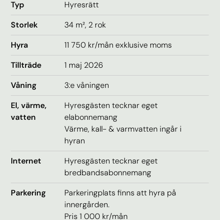
Typ
Hyresrätt
Storlek
34 m², 2 rok
Hyra
11 750
kr/mån
exklusive moms
Tillträde
1 maj 2026
Våning
3:e våningen
El, värme,
Hyresgästen tecknar eget
vatten
elabonnemang
Värme, kall- & varmvatten ingår i
hyran
Internet
Hyresgästen tecknar eget
bredbandsabonnemang
Parkering
Parkeringplats finns att hyra på
innergården.
Pris 1 000 kr/mån