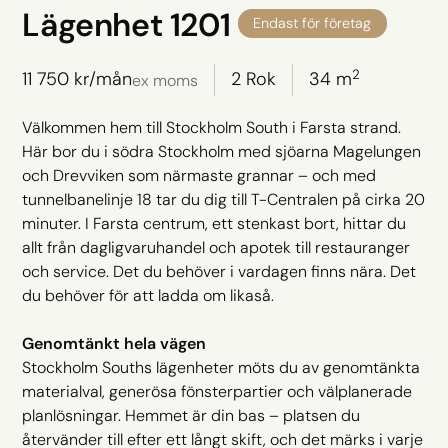
Lägenhet 1201
Endast för företag
2
11 750
kr/mån
2 Rok
34 m
ex moms
Välkommen hem till Stockholm South i Farsta strand.
Här bor du i södra Stockholm med sjöarna Magelungen
och Drevviken som närmaste grannar – och med
tunnelbanelinje 18 tar du dig till T-Centralen på cirka 20
minuter. I Farsta centrum, ett stenkast bort, hittar du
allt från dagligvaruhandel och apotek till restauranger
och service. Det du behöver i vardagen finns nära. Det
du behöver för att ladda om likaså.
Genomtänkt hela vägen
Stockholm Souths lägenheter möts du av genomtänkta
materialval, generösa fönsterpartier och välplanerade
planlösningar. Hemmet är din bas – platsen du
återvänder till efter ett långt skift, och det märks i varje