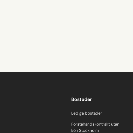
Bostäder
Lediga bostäder
Förstahandskontrakt utan
kö i Stockholm