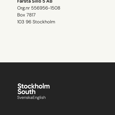
Farsta Sillö 5 AB
Org.nr 556956-1508
Box 7817
103 96 Stockholm
Svenska
English