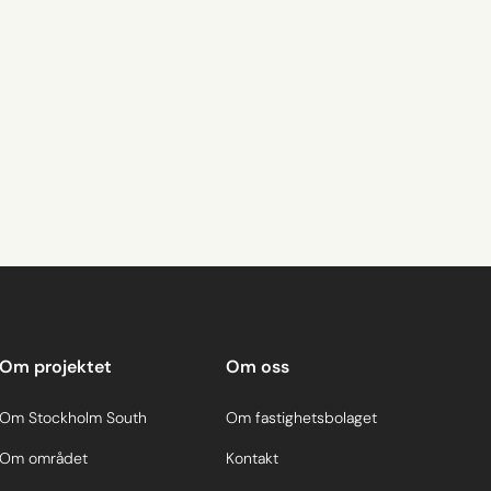
Om projektet
Om oss
Om Stockholm South
Om fastighetsbolaget
Om området
Kontakt